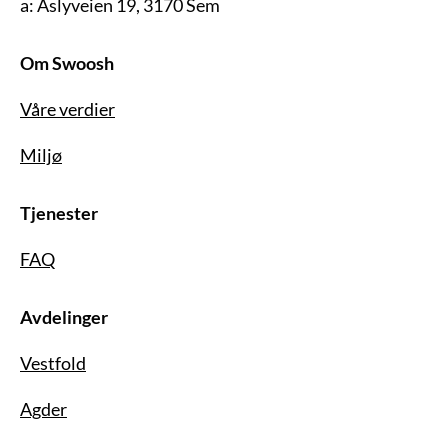
a: Åslyveien 19, 3170 Sem
Om Swoosh
Våre verdier
Miljø
Tjenester
FAQ
Avdelinger
Vestfold
Agder